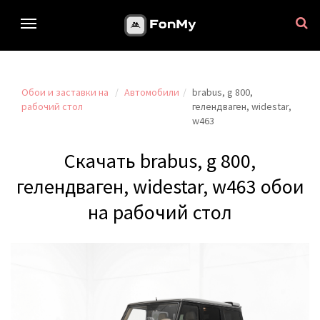
Обои и заставки на
Автомобили
brabus, g 800,
рабочий стол
гелендваген, widestar,
w463
Скачать brabus, g 800,
гелендваген, widestar, w463 обои
на рабочий стол