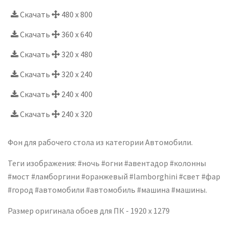
Скачать
480 x 800
Скачать
360 x 640
Скачать
320 x 480
Скачать
320 x 240
Скачать
240 x 400
Скачать
240 x 320
Фон для рабочего стола из категории Автомобили.
Теги изображения: #ночь #огни #авентадор #колонны
#мост #ламборгини #оранжевый #lamborghini #свет #фар
#город #автомобили #автомобиль #машина #машины.
Размер оригинала обоев для ПК - 1920 x 1279