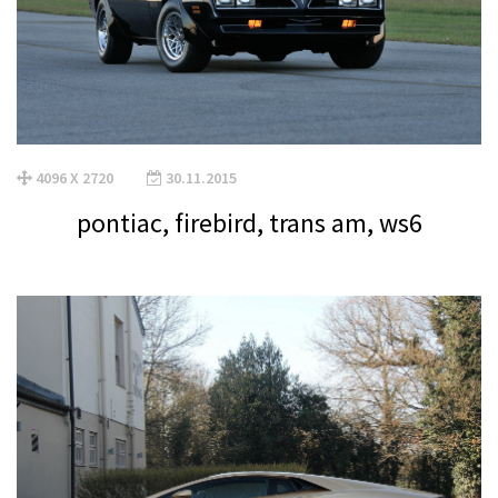
4096 X 2720
30.11.2015
pontiac, firebird, trans am, ws6